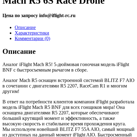
Mach R5 6S Race Drone
Цена по запросу info@iflight-rc.ru
Описание
Характеристики
Комментарии (0)
Описание
Аналог iFlight Mach R5! 5-дюймовая гоночная модель iFlight
BNF с быстросъемным рычагом в сборе.
Аналог Mach R5 оснащен встроенной системой BLITZ F7 AIO
в сочетании с двигателями R5 2207, RaceCam R1 и многим
другим!
В ответ на потребности клиентов компания iFlight разработала
модель iFlight Mach R5 BNF для всех гонщиков мира! Она
оснащена двигателями R5 2207, которые обеспечивают
больший крутящий момент и эффективность, а также
высокую скорость и стабильное время прохождения круга.
Мы используем новейший BLITZ F7 55A AIO, самый мощный
из доступных на данный момент iFlight AIO. Быстросменный